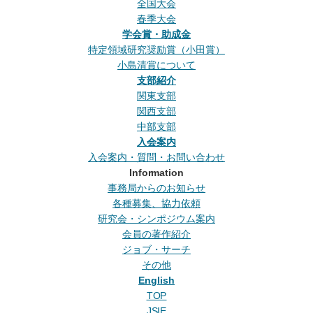
全国大会
春季大会
学会賞・助成金
特定領域研究奨励賞（小田賞）
小島清賞について
支部紹介
関東支部
関西支部
中部支部
入会案内
入会案内・質問・お問い合わせ
Information
事務局からのお知らせ
各種募集、協力依頼
研究会・シンポジウム案内
会員の著作紹介
ジョブ・サーチ
その他
English
TOP
JSIE