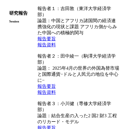
報告者１：吉田敦（東洋大学経済学
研究報告
部）
論題：中国とアフリカ諸国間の経済連
Session
携強化の現状と課題 アフリカ側からみ
た中国への積極的関与
報告要旨
報告資料
報告者２：⽥中綾⼀（駒澤⼤学経済学
部）
論題： 2025年4⽉の世界の外国為替市場
と国際通貨−ドルと⼈⺠元の地位を中⼼
に−
報告要旨
報告資料
報告者３：小川健（専修大学経済学
部）
論題：結合生産の入った2 国2 財3 工程
のリカード・モデル
報告要旨