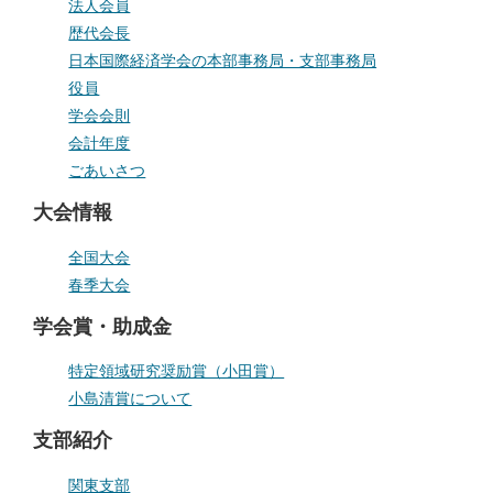
法人会員
歴代会長
日本国際経済学会の本部事務局・支部事務局
役員
学会会則
会計年度
ごあいさつ
大会情報
全国大会
春季大会
学会賞・助成金
特定領域研究奨励賞（小田賞）
小島清賞について
支部紹介
関東支部