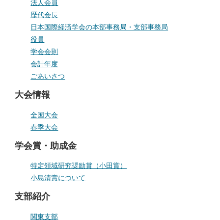
法人会員
歴代会長
日本国際経済学会の本部事務局・支部事務局
役員
学会会則
会計年度
ごあいさつ
大会情報
全国大会
春季大会
学会賞・助成金
特定領域研究奨励賞（小田賞）
小島清賞について
支部紹介
関東支部