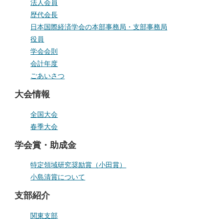
法人会員
歴代会長
日本国際経済学会の本部事務局・支部事務局
役員
学会会則
会計年度
ごあいさつ
大会情報
全国大会
春季大会
学会賞・助成金
特定領域研究奨励賞（小田賞）
小島清賞について
支部紹介
関東支部