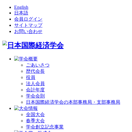
English
日本語
会員ログイン
サイトマップ
お問い合わせ
ごあいさつ
歴代会長
役員
法人会員
会計年度
学会会則
日本国際経済学会の本部事務局・支部事務局
全国大会
春季大会
学会創立記念事業