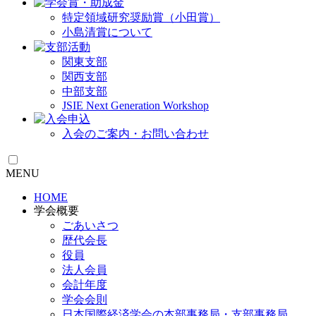
特定領域研究奨励賞（小田賞）
小島清賞について
関東支部
関西支部
中部支部
JSIE Next Generation Workshop
入会のご案内・お問い合わせ
MENU
HOME
学会概要
ごあいさつ
歴代会長
役員
法人会員
会計年度
学会会則
日本国際経済学会の本部事務局・支部事務局