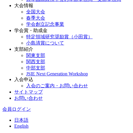
大会情報
全国大会
春季大会
学会創立記念事業
学会賞・助成金
特定領域研究奨励賞（小田賞）
小島清賞について
支部紹介
関東支部
関西支部
中部支部
JSIE Next Generation Workshop
入会申込
入会のご案内・お問い合わせ
サイトマップ
お問い合わせ
会員ログイン
日本語
English