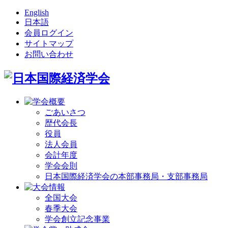
English
日本語
会員ログイン
サイトマップ
お問い合わせ
ごあいさつ
歴代会長
役員
法人会員
会計年度
学会会則
日本国際経済学会の本部事務局・支部事務局
全国大会
春季大会
学会創立記念事業