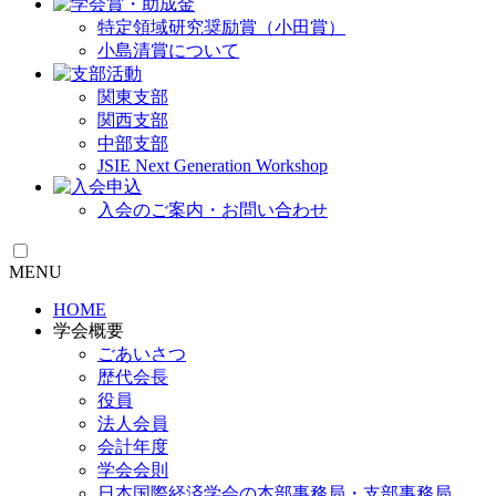
特定領域研究奨励賞（小田賞）
小島清賞について
関東支部
関西支部
中部支部
JSIE Next Generation Workshop
入会のご案内・お問い合わせ
MENU
HOME
学会概要
ごあいさつ
歴代会長
役員
法人会員
会計年度
学会会則
日本国際経済学会の本部事務局・支部事務局