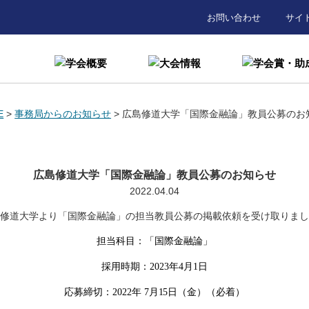
お問い合わせ
サイ
E
>
事務局からのお知らせ
>
広島修道大学「国際金融論」教員公募のお
広島修道大学「国際金融論」教員公募のお知らせ
2022.04.04
島修道大学より「国際金融論」の担当教員公募の掲載依頼を受け取りまし
担当科目：「国際金融論」
採用時期：
2023
年
4
月
1
日
応募締切：
2022
年
7
月
15
日（金）（必着）