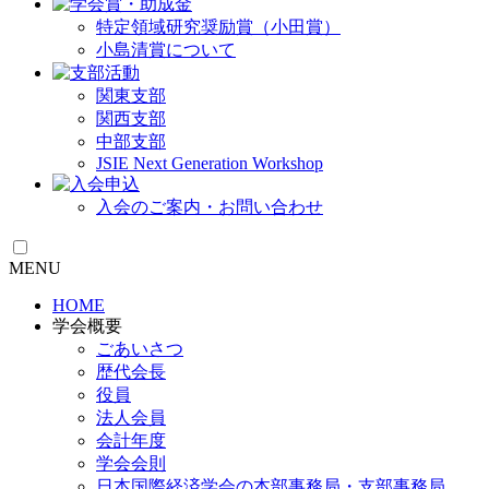
特定領域研究奨励賞（小田賞）
小島清賞について
関東支部
関西支部
中部支部
JSIE Next Generation Workshop
入会のご案内・お問い合わせ
MENU
HOME
学会概要
ごあいさつ
歴代会長
役員
法人会員
会計年度
学会会則
日本国際経済学会の本部事務局・支部事務局