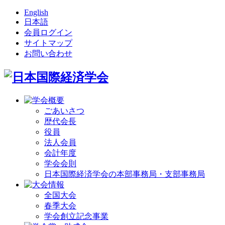
English
日本語
会員ログイン
サイトマップ
お問い合わせ
ごあいさつ
歴代会長
役員
法人会員
会計年度
学会会則
日本国際経済学会の本部事務局・支部事務局
全国大会
春季大会
学会創立記念事業