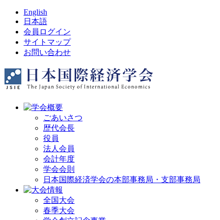
English
日本語
会員ログイン
サイトマップ
お問い合わせ
ごあいさつ
歴代会長
役員
法人会員
会計年度
学会会則
日本国際経済学会の本部事務局・支部事務局
全国大会
春季大会