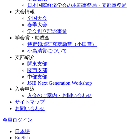
日本国際経済学会の本部事務局・支部事務局
大会情報
全国大会
春季大会
学会創立記念事業
学会賞・助成金
特定領域研究奨励賞（小田賞）
小島清賞について
支部紹介
関東支部
関西支部
中部支部
JSIE Next Generation Workshop
入会申込
入会のご案内・お問い合わせ
サイトマップ
お問い合わせ
会員ログイン
日本語
English