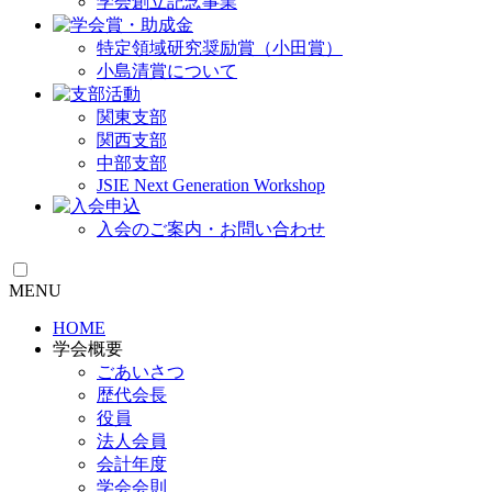
学会創立記念事業
特定領域研究奨励賞（小田賞）
小島清賞について
関東支部
関西支部
中部支部
JSIE Next Generation Workshop
入会のご案内・お問い合わせ
MENU
HOME
学会概要
ごあいさつ
歴代会長
役員
法人会員
会計年度
学会会則