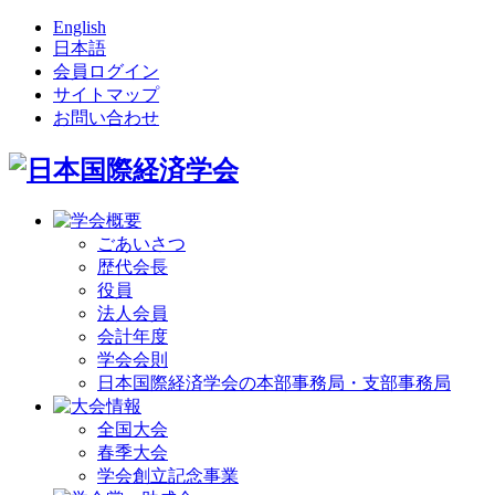
English
日本語
会員ログイン
サイトマップ
お問い合わせ
ごあいさつ
歴代会長
役員
法人会員
会計年度
学会会則
日本国際経済学会の本部事務局・支部事務局
全国大会
春季大会
学会創立記念事業