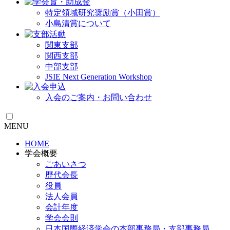
特定領域研究奨励賞（小田賞）
小島清賞について
関東支部
関西支部
中部支部
JSIE Next Generation Workshop
入会のご案内・お問い合わせ
MENU
HOME
学会概要
ごあいさつ
歴代会長
役員
法人会員
会計年度
学会会則
日本国際経済学会の本部事務局・支部事務局