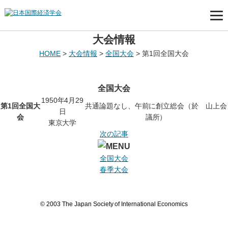
大会情報
HOME
>
大会情報
>
全国大会
>
第1回全国大会
全国大会
1950年4月29
第1回全国大
共通論題なし、午前に創立総会（於 山上会
日
会
議所）
東京大学
次の記事
全国大会
春季大会
© 2003 The Japan Society of International Economics