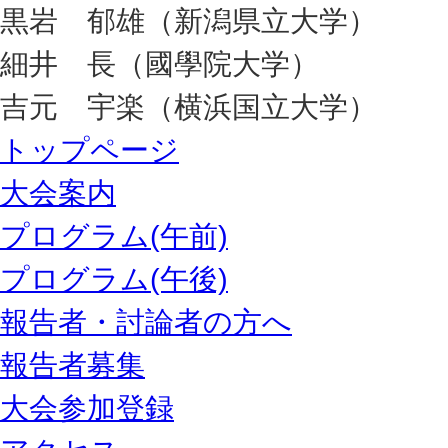
黒岩 郁雄（新潟県立大学）
細井 長（國學院大学）
吉元 宇楽（横浜国立大学）
トップページ
大会案内
プログラム(午前)
プログラム(午後)
報告者・討論者の方へ
報告者募集
大会参加登録