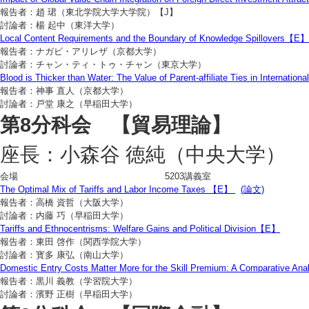
報告者：趙 珺（東北学院大学大学院）【J】
討論者：楊 起中（東洋大学）
Local Content Requirements and the Boundary of Knowledge Spillovers【E】
報告者：ナガビ・アリレザ（京都大学）
討論者：チャン・ティ・トゥ・チャン（東京大学）
Blood is Thicker than Water: The Value of Parent-affiliate Ties in Internati
報告者：神事 直人（京都大学）
討論者：戸堂 康之（早稲田大学）
第8分科会 【貿易理論】
座長：小森谷 徳純（中央大学）
会場
5203講義室
The Optimal Mix of Tariffs and Labor Income Taxes 【E】
(論文)
報告者：高橋 資哲（大阪大学）
討論者：内藤 巧（早稲田大学）
Tariffs and Ethnocentrisms: Welfare Gains and Political Division【E】
報告者：東田 啓作（関西学院大学）
討論者：寳多 康弘（南山大学）
Domestic Entry Costs Matter More for the Skill Premium: A Comparative Analys
報告者：黒川 義教（学習院大学）
討論者：濱野 正樹（早稲田大学）