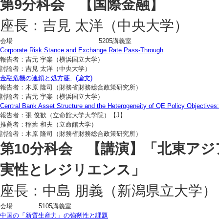
第9分科会 【国際金融】
座長：吉見 太洋（中央大学）
会場
5205講義室
Corporate Risk Stance and Exchange Rate Pass-Through
報告者：吉元 宇楽（横浜国立大学）
討論者：吉見 太洋（中央大学）
金融危機の連鎖と処方箋
(論文)
報告者：木原 隆司（財務省財務総合政策研究所）
討論者：吉元 宇楽（横浜国立大学）
Central Bank Asset Structure and the Heterogeneity of QE Policy Objective
報告者：張 俊歓（立命館大学大学院）【J】
推薦者：稲葉 和夫（立命館大学）
討論者：木原 隆司（財務省財務総合政策研究所）
第10分科会 【講演】「北東ア
実性とレジリエンス」
座長：中島 朋義（新潟県立大学）
会場
5105講義室
中国の「新質生産力」の強靭性と課題