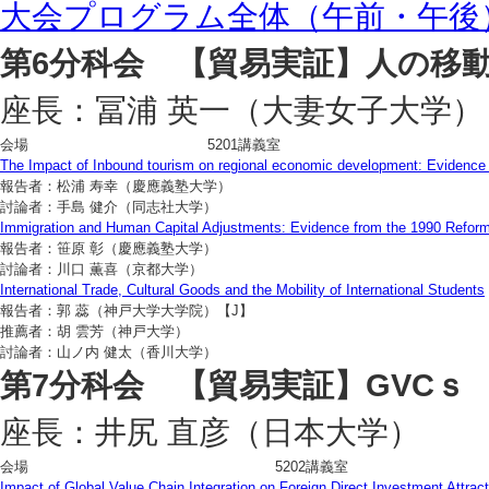
大会プログラム全体（午前・午後）
第6分科会 【貿易実証】人の移
座長：冨浦 英一（大妻女子大学）
会場
5201講義室
The Impact of Inbound tourism on regional economic development: Evidence
報告者：松浦 寿幸（慶應義塾大学）
討論者：手島 健介（同志社大学）
Immigration and Human Capital Adjustments: Evidence from the 1990 Reform
報告者：笹原 彰（慶應義塾大学）
討論者：川口 薫喜（京都大学）
International Trade, Cultural Goods and the Mobility of International Students
報告者：郭 蕊（神戸大学大学院）【J】
推薦者：胡 雲芳（神戸大学）
討論者：山ノ内 健太（香川大学）
第7分科会 【貿易実証】GVCｓ
座長：井尻 直彦（日本大学）
会場
5202講義室
Impact of Global Value Chain Integration on Foreign Direct Investment Attr