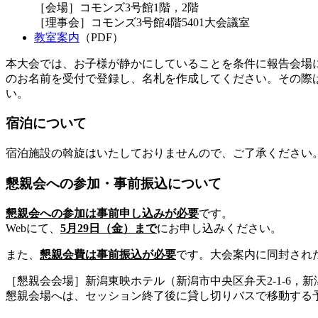
［会場］コモンズ3号館1階，2階
［理事会］コモンズ3号館4階5401大会議室
教室案内
（PDF）
本大会では、お子様が静かにしていることを条件に報告会場
のお名前を受付で登録し、名札を作成してください。その際
い。
宿泊について
宿泊施設の斡旋はいたしておりませんので、ご了承ください
懇親会への参加・事前振込について
懇親会への参加は事前申し込みが必要
です。
Webにて、
5月29日（金）まで
にお申し込みください。
また、
懇親会費は事前振込が必要
です。大会案内に同封され
［懇親会会場］新潟東映ホテル（新潟市中央区弁天2-1-6，新
懇親会場へは、セッション終了後に貸し切りバスで移動する