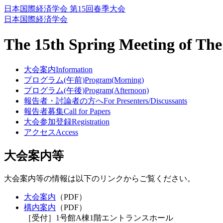
日本国際経済学会 第15回春季大会
日本国際経済学会
The 15th Spring Meeting of The
大会案内
Information
プログラム(午前)
Program(Morning)
プログラム(午後)
Program(Afternoon)
報告者・討論者の方へ
For Presenters/Discussants
報告者募集
Call for Papers
大会参加登録
Registration
アクセス
Access
大会案内等
大会案内等の情報は以下のリンクからご覧ください。
大会案内
（PDF）
構内案内
（PDF）
［受付］1号館A棟1階エントランスホール