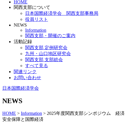
HOME
関西支部について
日本国際経済学会 関西支部事務局
役員リスト
NEWS
Information
関西支部・開催のご案内
活動記録
関西支部 定例研究会
九州・山口地区研究会
関西支部 支部総会
すべて見る
関連リンク
お問い合わせ
日本国際経済学会
NEWS
HOME
>
Information
>
2025年度関西支部シンポジウム 経済
安全保障と国際経済