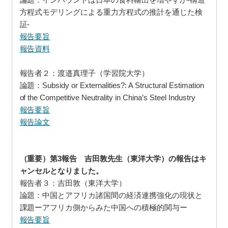
方程式モデリングによる重力方程式の推計を通じた検
証-
報告要旨
報告資料
報告者２：渡邉真理子（学習院大学）
論題：Subsidy or Externalities?: A Structural Estimation
of the Competitive Neutrality in China’s Steel Industry
報告要旨
報告論文
（重要）第3報告 吉田敦先生（東洋大学）の報告はキ
ャンセルとなりました。
報告者３：吉田敦（東洋大学）
論題：中国とアフリカ諸国間の経済連携強化の現状と
課題ーアフリカ側からみた中国への積極的関与ー
報告要旨